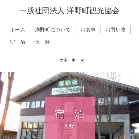
一般社団法人 洋野町観光協会
ホーム
洋野町について
お食事
お買い物
宿 泊
体 験
宿 泊
stay