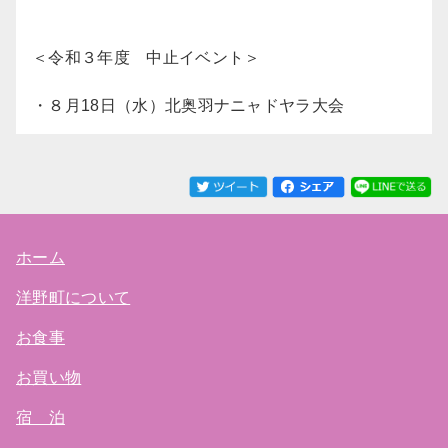
＜令和３年度 中止イベント＞
・８月18日（水）北奥羽
ナニャドヤラ
大会
ホーム
洋野町について
お食事
お買い物
宿 泊