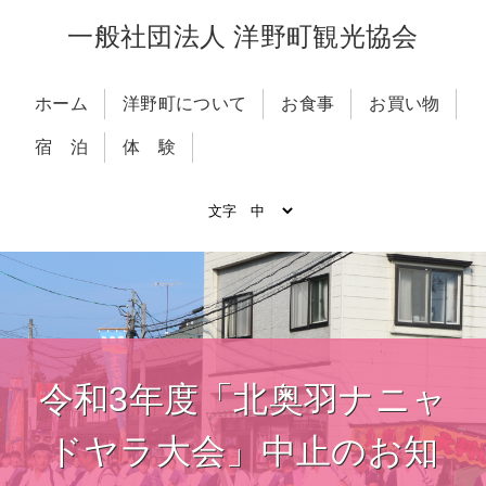
一般社団法人 洋野町観光協会
ホーム
洋野町について
お食事
お買い物
宿 泊
体 験
令和3年度「北奥羽ナニャ
ドヤラ大会」中止のお知