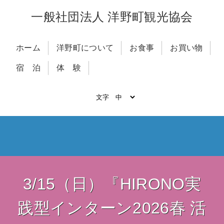
一般社団法人 洋野町観光協会
ホーム
洋野町について
お食事
お買い物
宿 泊
体 験
3/15（日）『HIRONO実
践型インターン2026春 活