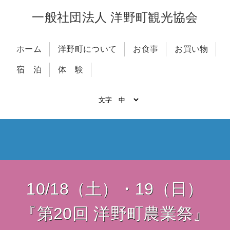
一般社団法人 洋野町観光協会
ホーム
洋野町について
お食事
お買い物
宿 泊
体 験
10/18（土）・19（日）
『第20回 洋野町農業祭』