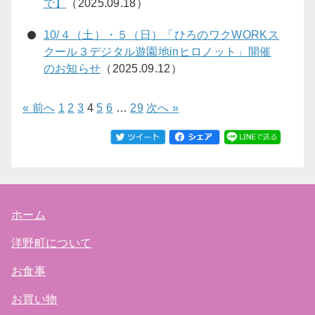
で】
（2025.09.18）
10/４（土）・５（日）「ひろのワクWORKス
クール３デジタル遊園地inヒロノット」開催
のお知らせ
（2025.09.12）
« 前へ
1
2
3
4
5
6
…
29
次へ »
ホーム
洋野町について
お食事
お買い物