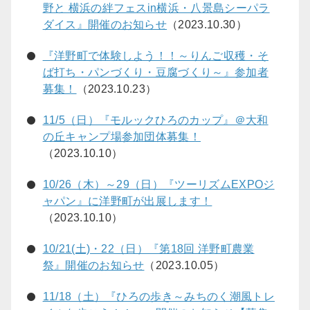
野と 横浜の絆フェスin横浜・八景島シーパラ
ダイス』開催のお知らせ
（2023.10.30）
『洋野町で体験しよう！！～りんご収穫・そ
ば打ち・パンづくり・豆腐づくり～』参加者
募集！
（2023.10.23）
11/5（日）『モルックひろのカップ』＠大和
の丘キャンプ場参加団体募集！
（2023.10.10）
10/26（木）～29（日）『ツーリズムEXPOジ
ャパン』に洋野町が出展します！
（2023.10.10）
10/21(土)・22（日）『第18回 洋野町農業
祭』開催のお知らせ
（2023.10.05）
11/18（土）『ひろの歩き～みちのく潮風トレ